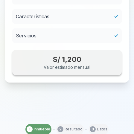
Características
✓
Servicios
✓
S/ 1,200
Valor estimado mensual
1
Inmueble
2
Resultado
3
Datos